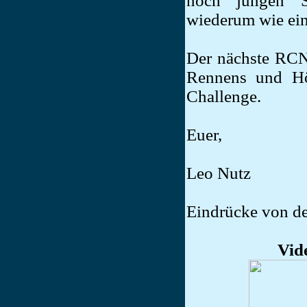
noch jungen S
wiederum wie ein 
Der nächste RCN
Rennens und H
Challenge.
Euer,
Leo Nutz
Eindrücke von de
Vid