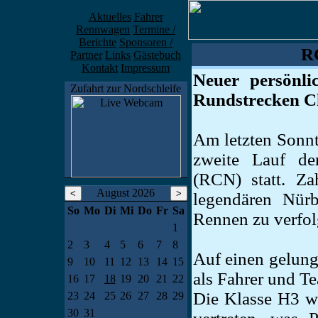
Aktuelles
Fahrer
Rennwagen
Termine /
Berichte
Sponsoren /
R
Partner
Links
Gästebuch
Kontakt
Impressum
Neuer persönl
Zufahrt zur Nordschleife
Rundstrecken C
Am letzten Sonnt
zweite Lauf d
(RCN) statt. Za
August 2026
legendären Nürb
So
Mo
Di
Mi
Do
Fr
Sa
Rennen zu verfol
1
2
3
4
5
6
7
8
Auf einen gelung
9
10
11
12
13
14
15
als Fahrer und T
16
17
18
19
20
21
22
Die Klasse H3 w
23
24
25
26
27
28
29
30
31