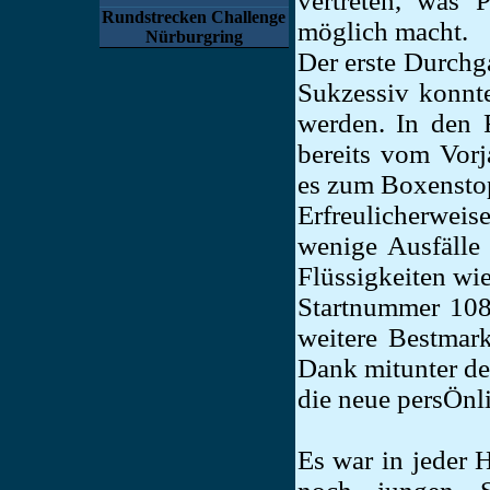
vertreten, was 
Rundstrecken Challenge
möglich macht.
Nürburgring
Der erste Durchga
Sukzessiv konnt
werden. In den 
bereits vom Vor
es zum Boxensto
Erfreulicherweis
wenige Ausfälle
Flüssigkeiten wie
Startnummer 108
weitere Bestmark
Dank mitunter d
die neue persÖnli
Es war in jeder H